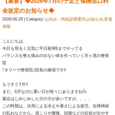
【重要】◆2026年7月の予定と保険窓口料
金改定のお知らせ◆
2026.06.29 | Category:
お休み・時短診療案内
,
お知らせ
,
新着
情報
こんにちは。
今日も明るく元気に平日夜9時までやってる
バランスを整え痛みの出ない体を作っていく市ヶ尾の整骨
院
｢オリーヴ整骨院｣院長の橋場です!!
もうすぐ7月‼
まだ、6月なのに暑い日が徐々にありますね💦
最近はじめじめした日の方が多いですが、、、、
この時期は、冷房による冷えや暑さによる疲労、自律神経
の乱れなどから、肩こりや腰痛、頭痛などの症状が出やす